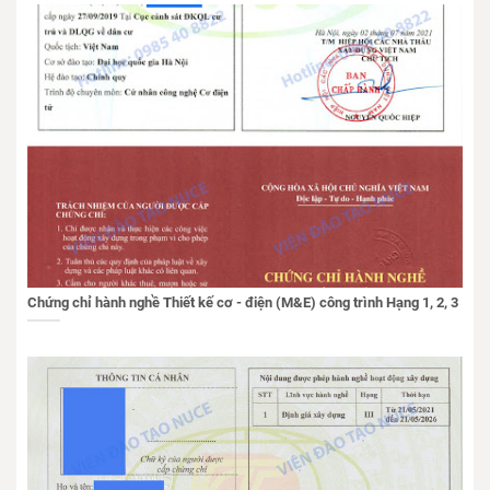
Chứng chỉ hành nghề Thiết kế cơ - điện (M&E) công trình Hạng 1, 2, 3