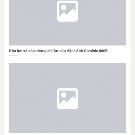
Đào tạo và cấp chứng chỉ Sơ cấp Vận hành Gondola 800K