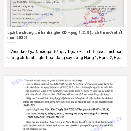
Lịch thi chứng chỉ hành nghề XD Hạng 1, 2, 3 (Lịch thi mới nhất
năm 2025)
Viện đào tạo Nuce gửi tới quý học viên lịch thi sát hạch cấp
chứng chỉ hành nghề hoạt động xây dựng Hạng 1, Hạng 2, Hạng
3 tại Hà Nội, Thành phố Hồ Chí Minh, Đà Nẵng và một số tỉnh
thành trên toàn quốc mới nhất. Để đăng ký thi chứng chỉ hành
nghề xây dựng quý học viên có thể liên hệ qua Hotline - Zalo:
0985 40 8822 Viện đào tạo Nuce hỗ trợ học viên: Thông tin lịch
thi sát hạch cấp chứng chỉ hành nghề xây dựng mới nhất;
Hướng dẫn kê khai hồ sơ xin chứng chỉ hành nghề xây dựng
theo quy định hiện hành; Hướng dẫn thi sát hạch, hỗ trợ thi sát
hạch theo bộ đề thi mới nhất. #1. LỊCH THI CHỨNG CHỈ HÀNH
NGHỀ HOẠT ĐỘNG XÂY DỰNG HẠNG I Dưới đây là lịch thi sát
hạch chứng chỉ hành nghề hoạt động xây dựng Hạng I Tại: Hà
Nội Quý học viên kích vào link dưới đây để xem chi tiết: Lịch thi