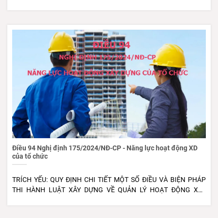
bắt buộc đối với người làm công tác quản lý, lãnh đạo doanh
nghiệp , theo Nghị định 44/2016/NĐ-CP và Thông tư
27/2013/TT-BLĐTBXH . Khóa học huấn luyện này giúp người
quản lý hiểu rõ các quy định pháp luật, kỹ năng tổ chức, kiểm
soát và đảm bảo an toàn – vệ sinh lao động trong doanh
nghiệp. Tuy nhiên, một trong những câu hỏi thường gặp là: 👉
“Chứng chỉ an toàn nhóm 1 có thời hạn bao lâu?” Hãy cùng tìm
hiểu chi tiết dưới đây! #CHỨNG CHỈ AN TOÀN VỆ SINH LAO
ĐỘNG NHÓM 1 CÓ THỜI GIAN BAO LÂU Theo Điều 18 Nghị định
44/2016/NĐ-CP , chứng chỉ an toàn lao động nhóm 1 có thời
hạn 2 năm kể từ ngày được cấp. Điều này có nghĩa là: Sau 2 năm
, người đã được huấn luyện phải tham gia huấn luyện định kỳ để
được cấp lại chứng chỉ mới. Nếu quá thời hạn mà không tham
gia huấn luyện lại, chứng chỉ sẽ hết hiệu lực và không còn giá trị
Điều 94 Nghị định 175/2024/NĐ-CP - Năng lực hoạt động XD
pháp lý trong công tác quản lý an toàn lao động. ➡️ Tóm tắt...
của tổ chức
TRÍCH YẾU: QUY ĐỊNH CHI TIẾT MỘT SỐ ĐIỀU VÀ BIỆN PHÁP
THI HÀNH LUẬT XÂY DỰNG VỀ QUẢN LÝ HOẠT ĐỘNG XÂY
DỰNG SỐ HIỆU: 175/2024/NĐ-CP LOẠI VĂN BẢN: Nghị định
LĨNH VỰC: Đầu tư - Xây dựng NGÀY BAN HÀNH: 30/12/2024