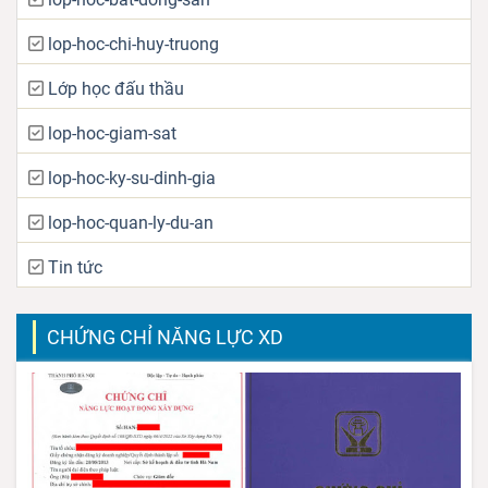
lop-hoc-chi-huy-truong
Lớp học đấu thầu
lop-hoc-giam-sat
lop-hoc-ky-su-dinh-gia
lop-hoc-quan-ly-du-an
Tin tức
CHỨNG CHỈ NĂNG LỰC XD