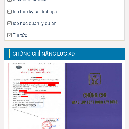
lop-hoc-ky-su-dinh-gia
lop-hoc-quan-ly-du-an
Tin tức
CHỨNG CHỈ NĂNG LỰC XD