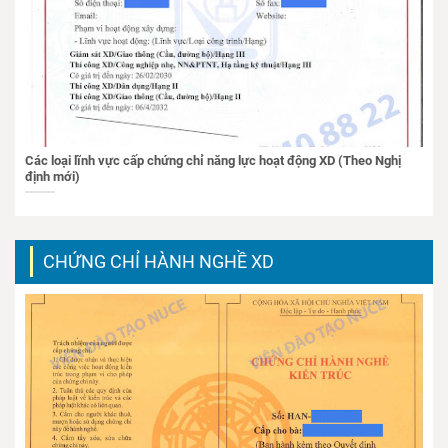
Các loại lĩnh vực cấp chứng chỉ năng lực hoạt động XD (Theo Nghị
định mới)
CHỨNG CHỈ HÀNH NGHỀ XD