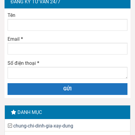
ĐĂNG KÝ TƯ VẤN 24/7
Tên
Email
*
Số điện thoại
*
DANH MỤC
chung-chi-dinh-gia-xay-dung