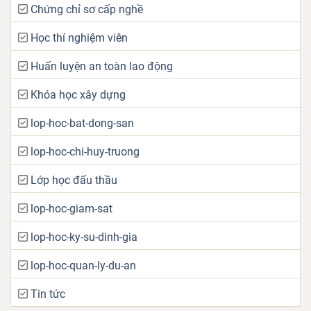
Chứng chỉ sơ cấp nghề
Học thí nghiệm viên
Huấn luyện an toàn lao động
Khóa học xây dựng
lop-hoc-bat-dong-san
lop-hoc-chi-huy-truong
Lớp học đấu thầu
lop-hoc-giam-sat
lop-hoc-ky-su-dinh-gia
lop-hoc-quan-ly-du-an
Tin tức