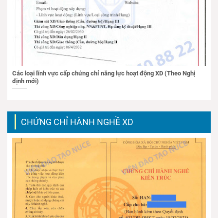
Các loại lĩnh vực cấp chứng chỉ năng lực hoạt động XD (Theo Nghị
định mới)
CHỨNG CHỈ HÀNH NGHỀ XD