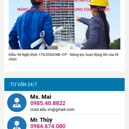
Điều 94 Nghị định 175/2024/NĐ-CP - Năng lực hoạt động XD của tổ
chức
TƯ VẤN 24/7
Ms. Mai
0985.40.8822
ccxd.edu.vn@gmail.com
Mr. Thùy
0984.674.080