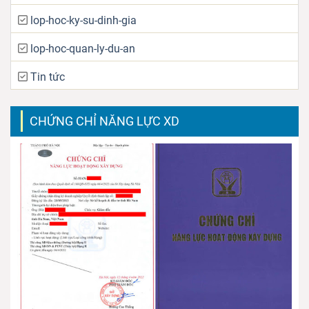
lop-hoc-ky-su-dinh-gia
lop-hoc-quan-ly-du-an
Tin tức
CHỨNG CHỈ NĂNG LỰC XD