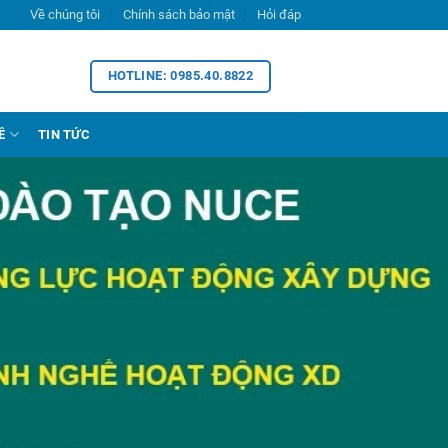
Về chúng tôi
Chính sách bảo mật
Hỏi đáp
HOTLINE: 0985.40.8822
Ề
TIN TỨC