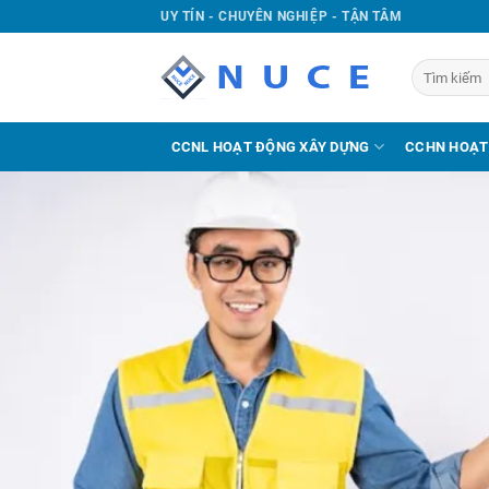
UY TÍN - CHUYÊN NGHIỆP - TẬN TÂM
CCNL HOẠT ĐỘNG XÂY DỰNG
CCHN HOẠT