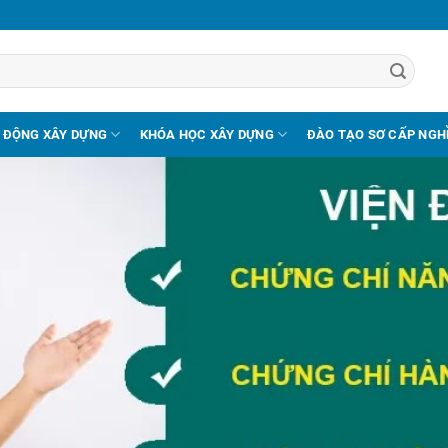
 ĐỘNG XÂY DỰNG
KHÓA HỌC XÂY DỰNG
ĐÀO TẠO SƠ CẤP NGH