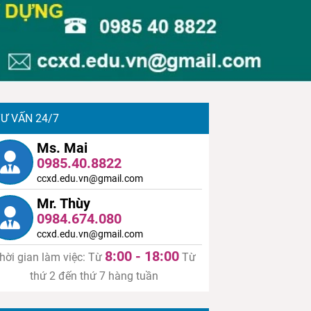
Ư VẤN 24/7
Ms. Mai
0985.40.8822
ccxd.edu.vn@gmail.com
Mr. Thùy
0984.674.080
ccxd.edu.vn@gmail.com
8:00 - 18:00
hời gian làm việc: Từ
Từ
thứ 2 đến thứ 7 hàng tuần