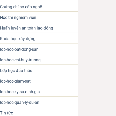
Chứng chỉ sơ cấp nghề
Học thí nghiệm viên
Huấn luyện an toàn lao động
Khóa học xây dựng
lop-hoc-bat-dong-san
lop-hoc-chi-huy-truong
Lớp học đấu thầu
lop-hoc-giam-sat
lop-hoc-ky-su-dinh-gia
lop-hoc-quan-ly-du-an
Tin tức