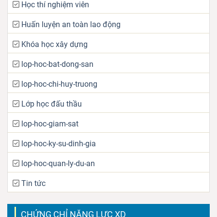
Học thí nghiệm viên
Huấn luyện an toàn lao động
Khóa học xây dựng
lop-hoc-bat-dong-san
lop-hoc-chi-huy-truong
Lớp học đấu thầu
lop-hoc-giam-sat
lop-hoc-ky-su-dinh-gia
lop-hoc-quan-ly-du-an
Tin tức
CHỨNG CHỈ NĂNG LỰC XD