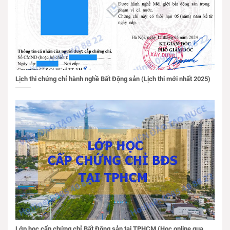
Lịch thi chứng chỉ hành nghề Bất Động sản (Lịch thi mới nhất 2025)
Lớp học cấp chứng chỉ Bất Động sản tại TPHCM (Học online qua