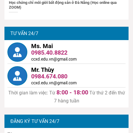
Học chứng chỉ môi giới bất động sản ở Đà Nẵng (Học online qua
ZOOM)
TƯ VẤN 24/7
Ms. Mai
0985.40.8822
ccxd.edu.vn@gmail.com
Mr. Thùy
0984.674.080
ccxd.edu.vn@gmail.com
8:00 - 18:00
Thời gian làm việc: Từ
Từ thứ 2 đến thứ
7 hàng tuần
ĐĂNG KÝ TƯ VẤN 24/7