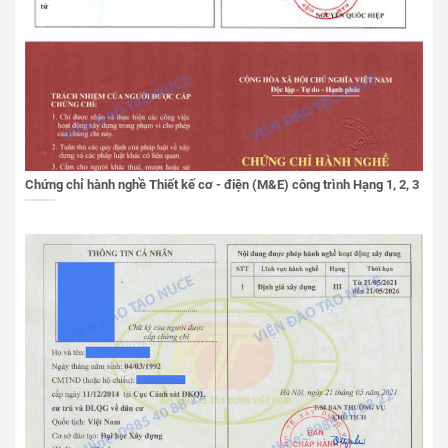
Chứng chỉ hành nghề Thiết kế cơ - điện (M&E) công trình Hạng 1, 2, 3