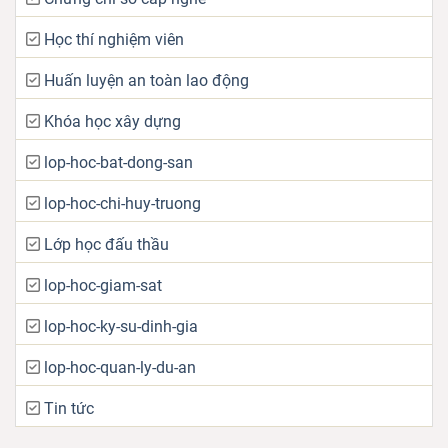
Học thí nghiệm viên
Huấn luyện an toàn lao động
Khóa học xây dựng
lop-hoc-bat-dong-san
lop-hoc-chi-huy-truong
Lớp học đấu thầu
lop-hoc-giam-sat
lop-hoc-ky-su-dinh-gia
lop-hoc-quan-ly-du-an
Tin tức