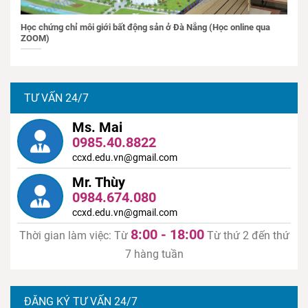
Học chứng chỉ môi giới bất động sản ở Đà Nẵng (Học online qua
ZOOM)
TƯ VẤN 24/7
Ms. Mai
0985.40.8822
ccxd.edu.vn@gmail.com
Mr. Thùy
0984.674.080
ccxd.edu.vn@gmail.com
8:00 - 18:00
Thời gian làm việc: Từ
Từ thứ 2 đến thứ
7 hàng tuần
ĐĂNG KÝ TƯ VẤN 24/7