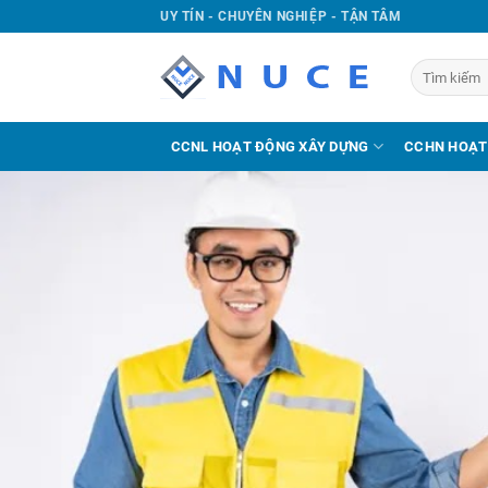
UY TÍN - CHUYÊN NGHIỆP - TẬN TÂM
CCNL HOẠT ĐỘNG XÂY DỰNG
CCHN HOẠT