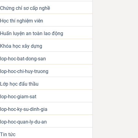
Chứng chỉ sơ cấp nghề
Học thí nghiệm viên
Huấn luyện an toàn lao động
Khóa học xây dựng
lop-hoc-bat-dong-san
lop-hoc-chi-huy-truong
Lớp học đấu thầu
lop-hoc-giam-sat
lop-hoc-ky-su-dinh-gia
lop-hoc-quan-ly-du-an
Tin tức