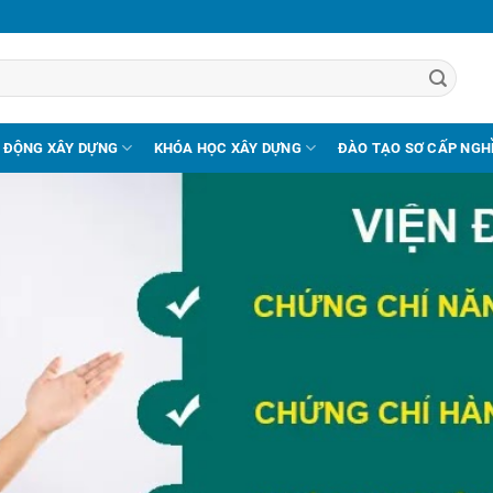
 ĐỘNG XÂY DỰNG
KHÓA HỌC XÂY DỰNG
ĐÀO TẠO SƠ CẤP NGH