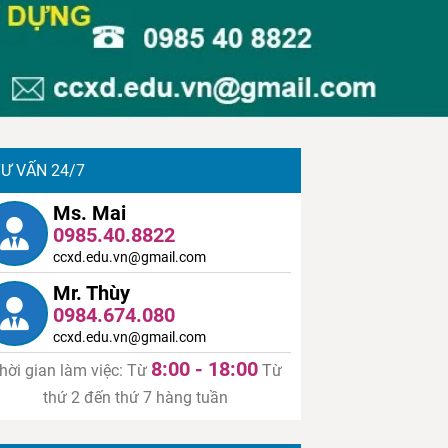
Ư VẤN 24/7
Ms. Mai
0985.40.8822
ccxd.edu.vn@gmail.com
Mr. Thùy
0984.674.080
ccxd.edu.vn@gmail.com
8:00 - 18:00
hời gian làm việc: Từ
Từ
thứ 2 đến thứ 7 hàng tuần