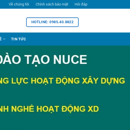
Về chúng tôi
Chính sách bảo mật
Hỏi đáp
HOTLINE: 0985.40.8822
Ề
TIN TỨC