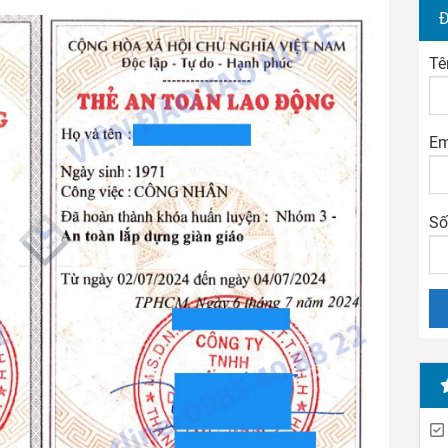
Đ
Tê
Em
Số