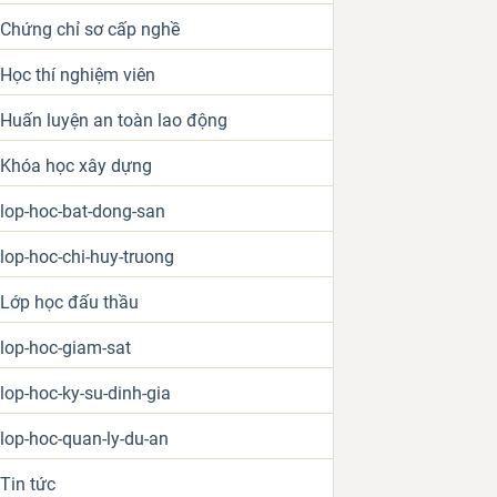
Chứng chỉ sơ cấp nghề
Học thí nghiệm viên
Huấn luyện an toàn lao động
Khóa học xây dựng
lop-hoc-bat-dong-san
lop-hoc-chi-huy-truong
Lớp học đấu thầu
lop-hoc-giam-sat
lop-hoc-ky-su-dinh-gia
lop-hoc-quan-ly-du-an
Tin tức