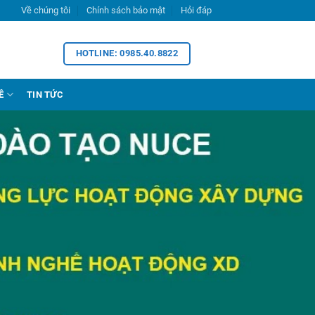
Về chúng tôi
Chính sách bảo mật
Hỏi đáp
HOTLINE: 0985.40.8822
Ề
TIN TỨC