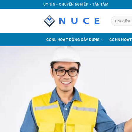
UY TÍN - CHUYÊN NGHIỆP - TẬN TÂM
CCNL HOẠT ĐỘNG XÂY DỰNG
CCHN HOẠT