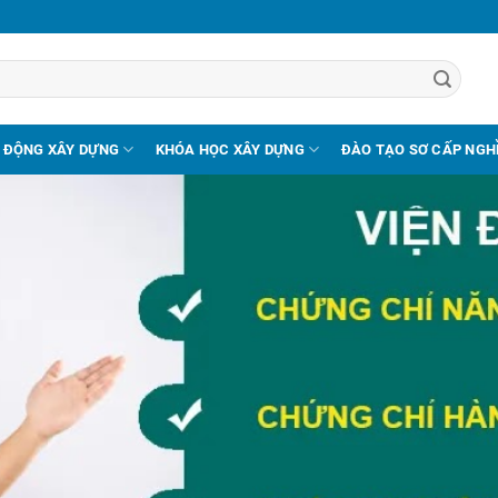
 ĐỘNG XÂY DỰNG
KHÓA HỌC XÂY DỰNG
ĐÀO TẠO SƠ CẤP NGH