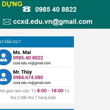
Ư VẤN 24/7
Ms. Mai
0985.40.8822
ccxd.edu.vn@gmail.com
Mr. Thùy
0984.674.080
ccxd.edu.vn@gmail.com
8:00 - 18:00
hời gian làm việc: Từ
Từ
thứ 2 đến thứ 7 hàng tuần