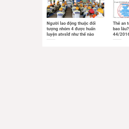
Người lao động thuộc đối
Thẻ an t
tượng nhóm 4 được huấn
bao lâu?
luyện atvslđ như thế nào
44/201