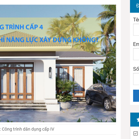
Đ
Tê
Em
Số
 Công trình dân dụng cấp IV