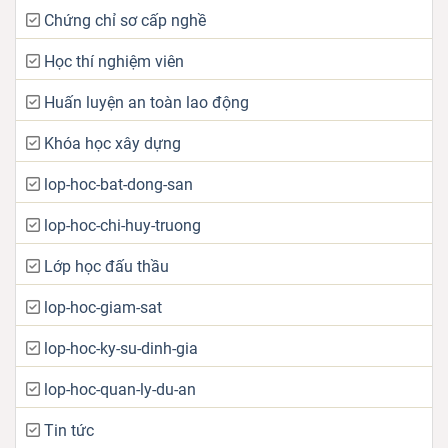
Chứng chỉ sơ cấp nghề
Học thí nghiệm viên
Huấn luyện an toàn lao động
Khóa học xây dựng
lop-hoc-bat-dong-san
lop-hoc-chi-huy-truong
Lớp học đấu thầu
lop-hoc-giam-sat
lop-hoc-ky-su-dinh-gia
lop-hoc-quan-ly-du-an
Tin tức