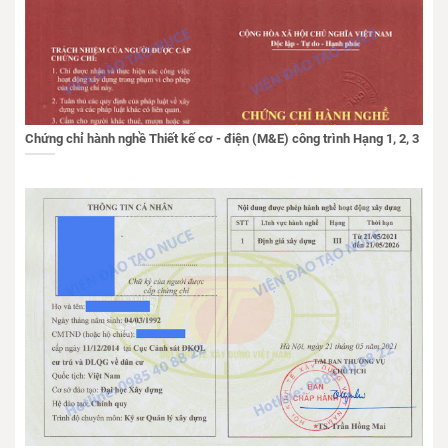
Chứng chỉ hành nghề Thiết kế cơ - điện (M&E) công trình Hạng 1, 2, 3