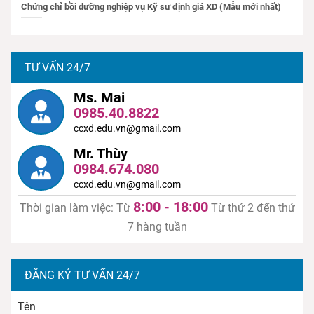
Chứng chỉ bồi dưỡng nghiệp vụ Kỹ sư định giá XD (Mẫu mới nhất)
TƯ VẤN 24/7
Ms. Mai
0985.40.8822
ccxd.edu.vn@gmail.com
Mr. Thùy
0984.674.080
ccxd.edu.vn@gmail.com
8:00 - 18:00
Thời gian làm việc: Từ
Từ thứ 2 đến thứ
7 hàng tuần
ĐĂNG KÝ TƯ VẤN 24/7
Tên