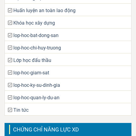
Huấn luyện an toàn lao động
Khóa học xây dựng
lop-hoc-bat-dong-san
lop-hoc-chi-huy-truong
Lớp học đấu thầu
lop-hoc-giam-sat
lop-hoc-ky-su-dinh-gia
lop-hoc-quan-ly-du-an
Tin tức
CHỨNG CHỈ NĂNG LỰC XD