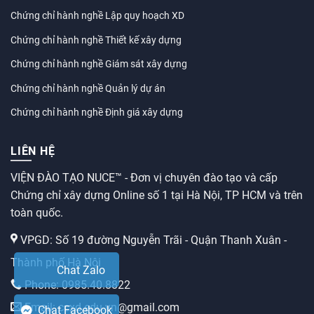
Chứng chỉ hành nghề Lập quy hoạch XD
Chứng chỉ hành nghề Thiết kế xây dựng
Chứng chỉ hành nghề Giám sát xây dựng
Chứng chỉ hành nghề Quản lý dự án
Chứng chỉ hành nghề Định giá xây dựng
LIÊN HỆ
VIỆN ĐÀO TẠO NUCE™ - Đơn vị chuyên đào tạo và cấp
Chứng chỉ xây dựng Online số 1 tại Hà Nội, TP HCM và trên
toàn quốc.
VPGD: Số 19 đường Nguyễn Trãi - Quận Thanh Xuân -
Thành phố Hà Nội
Chat Zalo
Phone: 0985.40.8822
Email: ccxd.edu.vn@gmail.com
Chat Facebook