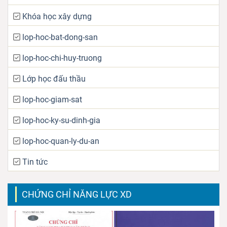
Khóa học xây dựng
lop-hoc-bat-dong-san
lop-hoc-chi-huy-truong
Lớp học đấu thầu
lop-hoc-giam-sat
lop-hoc-ky-su-dinh-gia
lop-hoc-quan-ly-du-an
Tin tức
CHỨNG CHỈ NĂNG LỰC XD