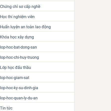
Chứng chỉ sơ cấp nghề
Học thí nghiệm viên
Huấn luyện an toàn lao động
Khóa học xây dựng
lop-hoc-bat-dong-san
lop-hoc-chi-huy-truong
Lớp học đấu thầu
lop-hoc-giam-sat
lop-hoc-ky-su-dinh-gia
lop-hoc-quan-ly-du-an
Tin tức