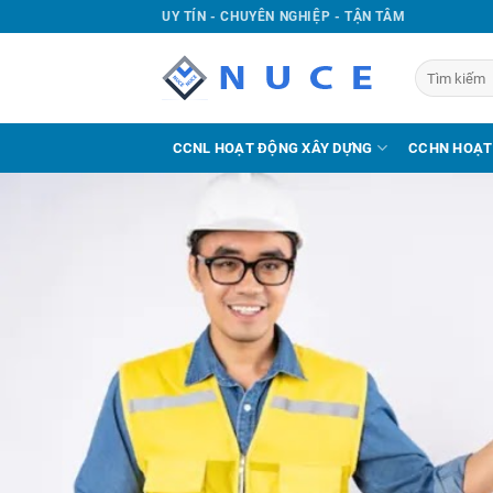
UY TÍN - CHUYÊN NGHIỆP - TẬN TÂM
CCNL HOẠT ĐỘNG XÂY DỰNG
CCHN HOẠT