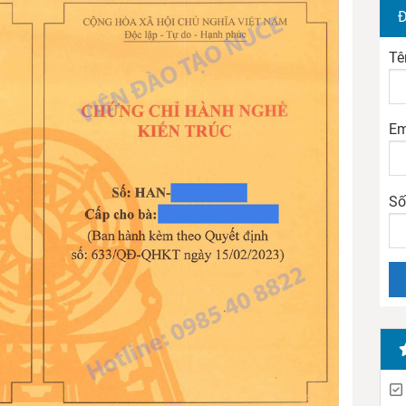
Đ
Tê
Em
Số