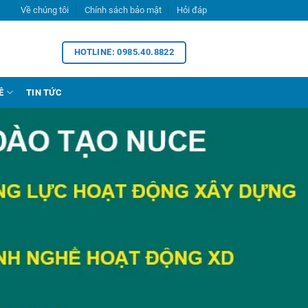
Về chúng tôi
Chính sách bảo mật
Hỏi đáp
HOTLINE: 0985.40.8822
Ề
TIN TỨC