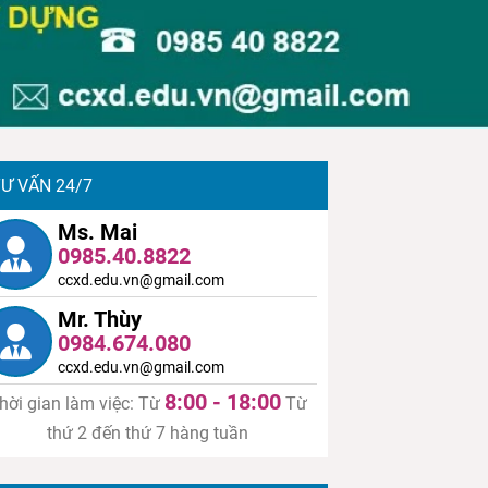
Ư VẤN 24/7
Ms. Mai
0985.40.8822
ccxd.edu.vn@gmail.com
Mr. Thùy
0984.674.080
ccxd.edu.vn@gmail.com
8:00 - 18:00
hời gian làm việc: Từ
Từ
thứ 2 đến thứ 7 hàng tuần