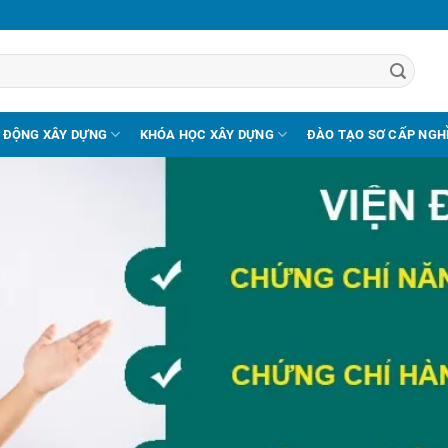
 ĐỘNG XÂY DỰNG
KHÓA HỌC XÂY DỰNG
ĐÀO TẠO SƠ CẤP NGH