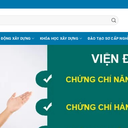
 ĐỘNG XÂY DỰNG
KHÓA HỌC XÂY DỰNG
ĐÀO TẠO SƠ CẤP NGH