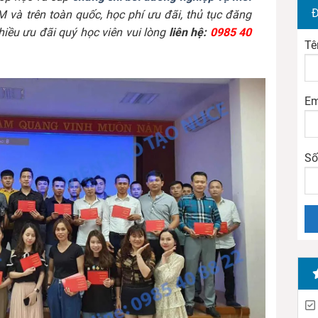
Đ
M và trên toàn quốc, học phí ưu đãi, thủ tục đăng
iều ưu đãi quý học viên vui lòng
liên hệ:
0985 40
Tê
Em
Số