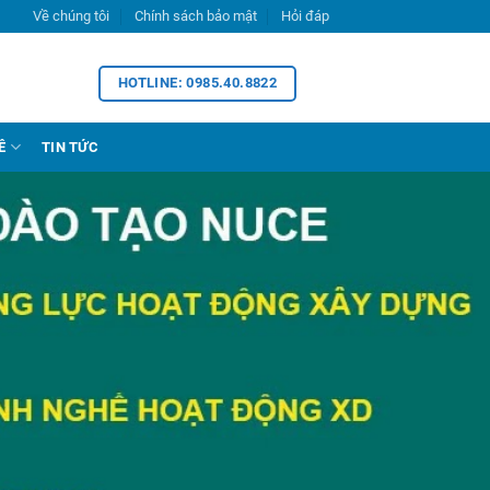
Về chúng tôi
Chính sách bảo mật
Hỏi đáp
HOTLINE: 0985.40.8822
Ề
TIN TỨC