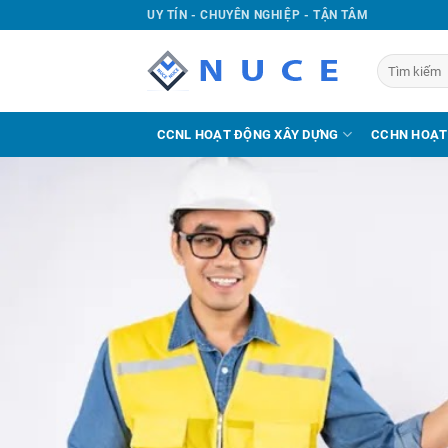
UY TÍN - CHUYÊN NGHIỆP - TẬN TÂM
CCNL HOẠT ĐỘNG XÂY DỰNG
CCHN HOẠT