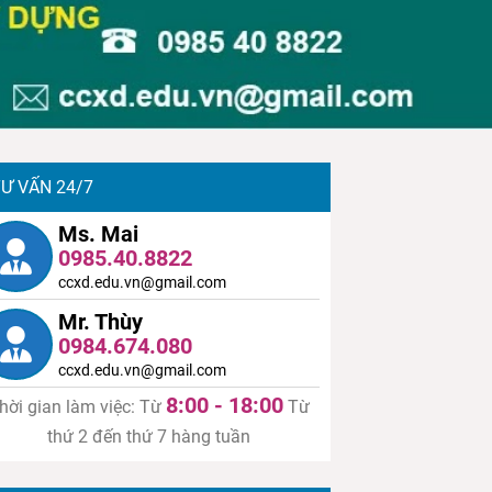
Ư VẤN 24/7
Ms. Mai
0985.40.8822
ccxd.edu.vn@gmail.com
Mr. Thùy
0984.674.080
ccxd.edu.vn@gmail.com
8:00 - 18:00
hời gian làm việc: Từ
Từ
thứ 2 đến thứ 7 hàng tuần