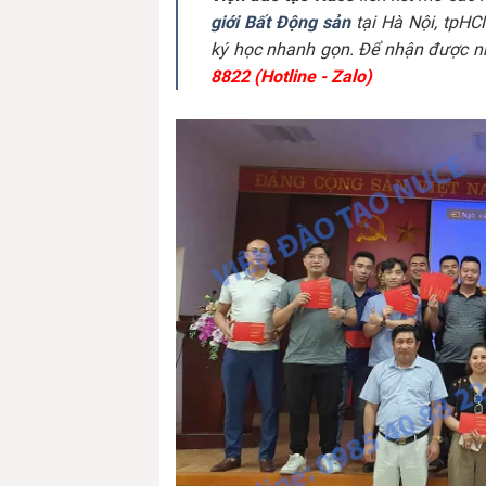
giới Bất Động sản
tại Hà Nội, tpHC
ký học nhanh gọn. Để nhận được nh
8822 (Hotline - Zalo)