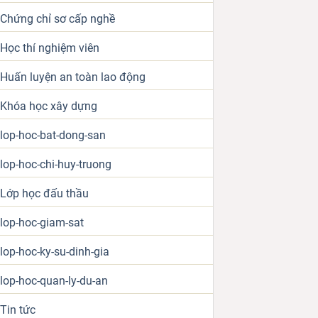
Chứng chỉ sơ cấp nghề
Học thí nghiệm viên
Huấn luyện an toàn lao động
Khóa học xây dựng
lop-hoc-bat-dong-san
lop-hoc-chi-huy-truong
Lớp học đấu thầu
lop-hoc-giam-sat
lop-hoc-ky-su-dinh-gia
lop-hoc-quan-ly-du-an
Tin tức